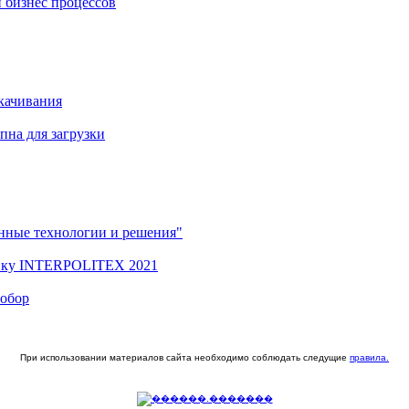
 бизнес процессов
качивания
на для загрузки
нные технологии и решения"
вку INTERPOLITEX 2021
Собор
При использовании материалов сайта необходимо соблюдать следущие
правила.