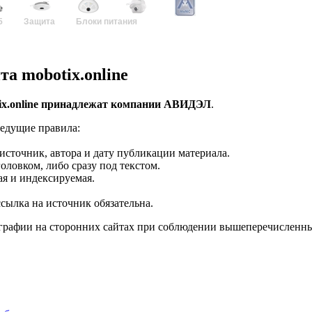
5
Защита
Блоки питания
а mobotix.online
ix.online принадлежат компании
АВИДЭЛ
.
ледущие правила:
источник, автора и дату публикации материала.
оловком, либо сразу под текстом.
ая и индексируемая.
сылка на источник обязательна.
ографии на сторонних сайтах при соблюдении вышеперечисленны