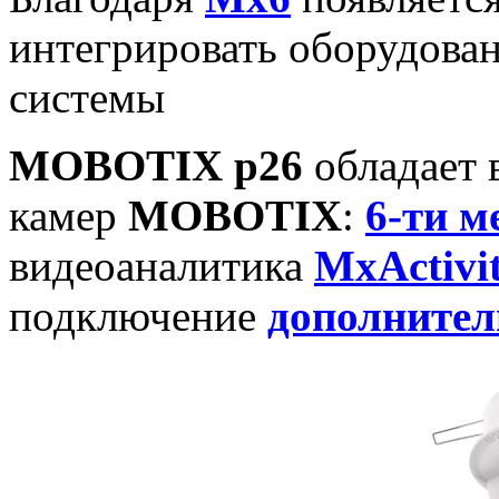
интегрировать оборудова
системы
MOBOTIX p26
обладает 
камер
MOBOTIX
:
6-ти м
видеоаналитика
MxActivi
подключение
дополнител