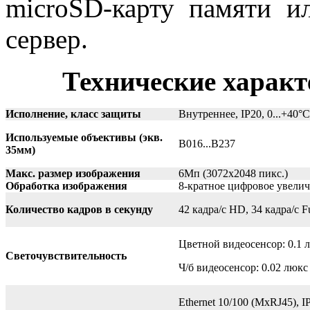
microSD-карту памяти 
сервер.
Технические харак
Исполнение, класс защиты
Внутреннее, IP20, 0...+40°C
Используемые объективы (экв.
B016...B237
35мм)
Макс. размер изображения
6Mп (3072x2048 пикс.)
Обработка изображения
8-кратное цифровое увели
Количество кадров в секунду
42 кадра/с HD, 34 кадра/с F
Цветной видеосенсор: 0.1 лю
Светочувствительность
Ч/б видеосенсор: 0.02 люкс (
Ethernet 10/100 (MxRJ45), 