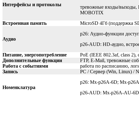
Интерфейсы и протоколы
тревожные входы/выходы, 
MOBOTIX
Встроенная память
MicroSD 4Гб (поддержка SD
p26: Аудио-функции досту
Аудио
p26-AUD: HD-аудио, встр
Питание, энергопотребление
PoE (IEEE 802.3af, class 2), 
Дополнительные функции
FTP, E-Mail, тревожные со
Работа с событиями
работа по расписанию, лог
Запись
PC / Сервер (Win, Linux) /
p26: Mx-p26A-6D; Mx-p26
Номенклатура
p26-AUD: Mx-p26A-AU-6D