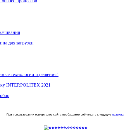
 бизнес процессов
качивания
на для загрузки
нные технологии и решения"
вку INTERPOLITEX 2021
Собор
При использовании материалов сайта необходимо соблюдать следущие
правила.