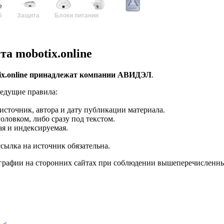
5
Защита
Блоки питания
а mobotix.online
ix.online принадлежат компании
АВИДЭЛ
.
ледущие правила:
источник, автора и дату публикации материала.
оловком, либо сразу под текстом.
ая и индексируемая.
сылка на источник обязательна.
ографии на сторонних сайтах при соблюдении вышеперечисленны