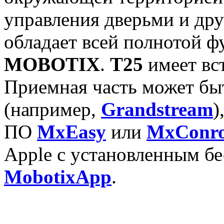
управления дверьми и др
обладает всей полнотой 
MOBOTIX
.
T25
имеет вс
Приемная часть может бы
(например,
Grandstream
)
ПО
MxEasy
или
MxConro
Apple с установленным б
MobotixApp
.