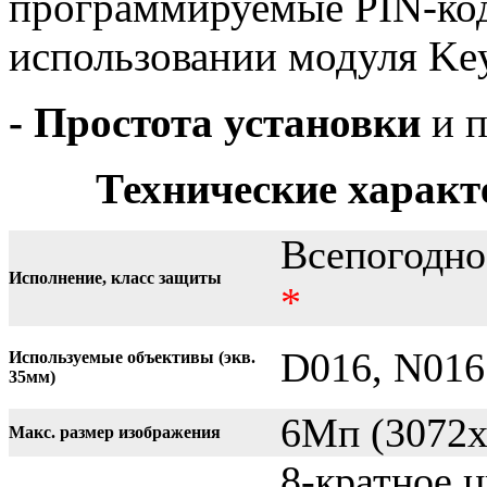
программируемые PIN-код
использовании модуля Ke
- Простота установки
и п
Технические харак
Всепогодное
Исполнение, класс защиты
*
D016, N016
Используемые объективы (экв.
35мм)
6Mп (3072x
Макс. размер изображения
8-кратное 