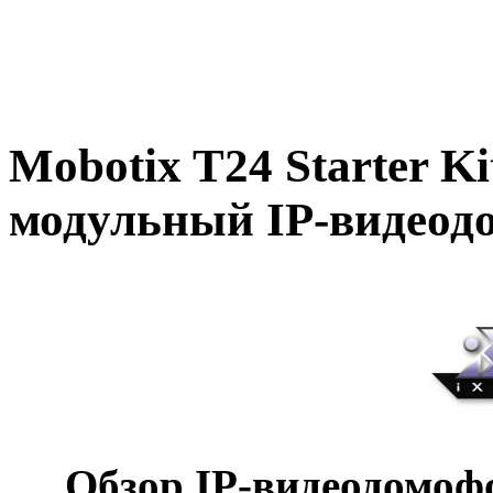
Mobotix T24 Starter 
модульный IP-видеод
Обзор IP-видеодомоф