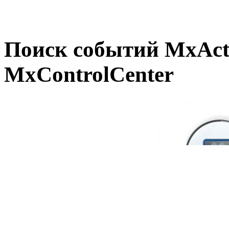
Поиск событий MxActi
MxControlCenter