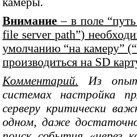
камеры.
Внимание
– в поле “путь
file
server
path
”) необход
умолчанию “на камеру” (“
производиться на
SD
карт
Комментарий.
Из опыта
системах настройка п
серверу критически важ
одном, даже достаточн
поиск события «через 