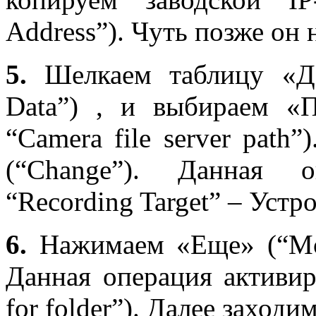
Address
”). Чуть позже он
5.
Шелкаем таблицу «Да
Data
”) , и выбираем «
“
Camera
file
server
path
”
(“
Change
”). Данная о
“
Recording
Target
” – Устро
6.
Нажимаем «Еще» (“
M
Данная операция активир
for
folder
”). Далее заходи