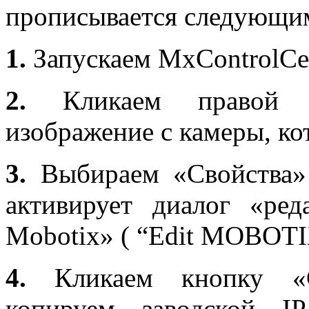
прописывается следующи
1.
Запускаем
MxControlCe
2.
Кликаем правой к
изображение с камеры, ко
3.
Выбираем «Свойства»
активирует диалог «ред
Mobotix
» ( “
Edit
MOBOTI
4.
Кликаем кнопку «С
копируем заводской
IP