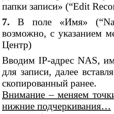
папки записи» (“
Edit
Reco
7.
В поле «Имя» (“
N
возможно, с указанием м
Центр)
Вводим
IP
-адрес
NAS
, и
для записи, далее вставл
скопированный ранее.
Внимание – меняем точ
нижние подчеркивания…