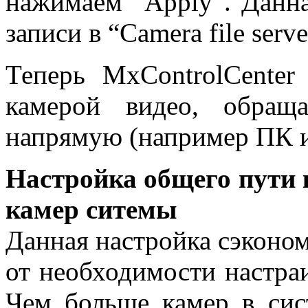
нажимаем “
Apply
”. Данн
записи в “
Camera
file
serve
Теперь
MxControlCenter
камерой видео, обращ
напрямую
(
например ПК 
Настройка общего пути 
камер ситемы
Данная настройка сэконом
от необходимости настра
Чем больше камер в сис