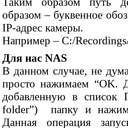
Таким образом путь д
образом – буквенное обоз
IP
-адрес камеры.
Например
– C:/Recording
Для нас
NAS
В данном случае, не дума
просто нажимаем “
OK
. 
добавленную в список П
folder
”) папку и нажима
Данная операция запус