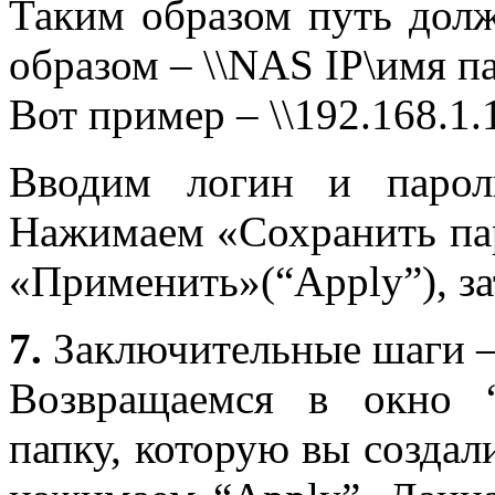
Таким образом путь дол
образом – \\
NAS
IP
\имя п
Вот пример – \\192.168.1.
Вводим логин и парол
Нажимаем «Сохранить па
«
Применить
»(“Apply”),
з
7.
Заключительные шаги 
Возвращаемся в окно 
папку, которую вы создали