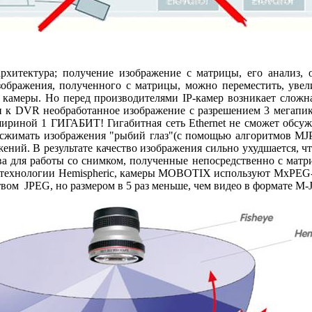
архитектура; получение изображение с матрицы, его анализ,
бражения, полученного с матрицы, можно переместить, увели
камеры. Но перед производителями IP-камер возникает сложная
 к DVR необработанное изображение с разрешением 3 мегапиксе
шириной 1 ГИГАБИТ! Гигабитная сеть Ethernet не сможет обсужи
 сжимать изображения "рыбий глаз"(с помощью алгоритмов MJPE
ажений. В результате качество изображения сильно ухудшается,
а для работы со снимком, полученные непосредственно с матри
по технологии Hemispheric, камеры MOBOTIX используют MxPEG-
твом JPEG, но размером в 5 раз меньше, чем видео в формате M