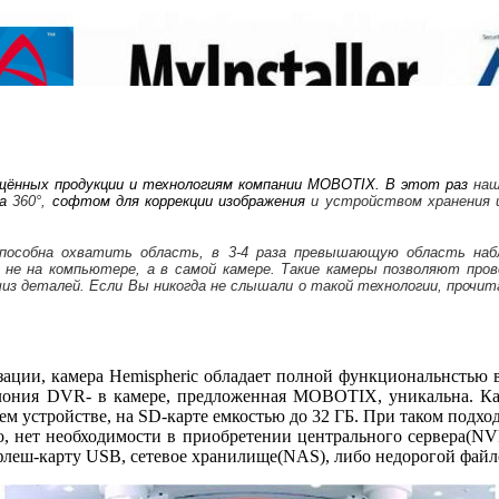
щённых продукции и технологиям компании
MOBOTIX
.
В этот раз
наш
а
360°,
софтом для коррекции изображения
и устройством хранения
 способна охватить область, в 3-4 раза превышающую область на
е не на компьютере, а в самой камере. Такие камеры позволяют пр
шиз деталей.
Если Вы никогда не слышали о такой технологии, прочи
ации, камера Hemispheric обладает полной функциональнстью в
олония DVR- в камере, предложенная MOBOTIX, уникальна. К
ем устройстве, на SD-карте емкостью до 32 ГБ. При таком подхо
чно, нет необходимости в приобретении центрального сервера(N
леш-карту USB, сетевое хранилище(NAS), либо недорогой файло