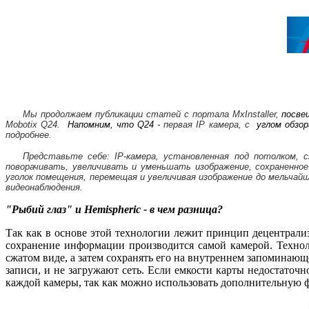
Мы продолжаем публикации статей с портала MxInstaller,
посве
Mobotix Q24.
Напомним, что
Q
24
- первая IP камера, с
углом обзор
подробнее.
Представьте себе: IP-камера, установленная под потолком,
поворачивать, увеличивать и уменьшать изображение, сохраненно
уголок помещения, перемещая и увеличивая изображение до мельчай
видеонаблюдения.
"Рыбий глаз" и Hemispheric - в чем разница?
Так как в основе этой технологии лежит принцип децентрализ
сохранение информации производится самой камерой. Техн
сжатом виде, а затем сохранять его на внутреннем запоминающ
записи, и не загружают сеть. Если емкости карты недостато
каждой камеры, так как можно использовать дополнительную ф