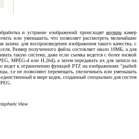
 обработка и устрание изображений происходят
внутри
камер
чить или уменьшить, что позволяет рассмотреть мельчайшие
 залача: для воспроизведения изображения такого качества, с
ля. Размер полученного файла состовляет около 10МБ, а для
вать такую систему, даже если съемка ведется с более низкой
G, MPEG-4 или H.264), а затем передавать их для записи на
 что ведет к ограничению функций PTZ на изображениях "рыбий
цы, т.е не позволяют перемещать, увеличивать или уменьшать
единственный в мире кодек, созданный специально для систем
-JPEG.