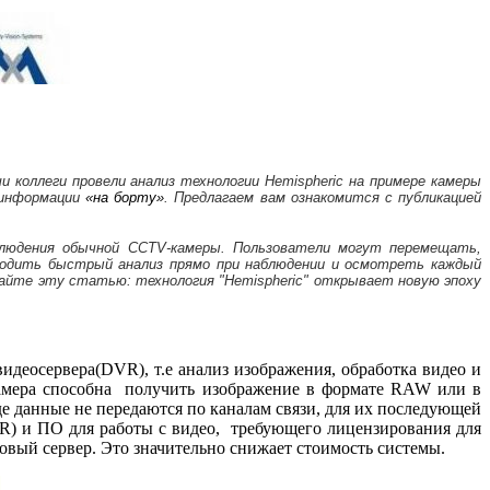
и коллеги провели анализ технологии Hemispheric на примере камеры
 информации
«на борту»
. Предлагаем вам ознакомится с публикацией
блюдения обычной CCTV-камеры. Пользователи могут перемещать,
оводить быстрый анализ прямо при наблюдении и осмотреть каждый
тайте эту статью: технология "Hemispheric" открывает новую эпоху
идеосервера(DVR), т.е анализ изображения, обработка видео и
амера способна получить изображение в формате RAW или в
де данные не передаются по каналам связи, для их последующей
VR) и ПО для работы с видео, требующего лицензирования для
вый сервер. Это значительно снижает стоимость системы.